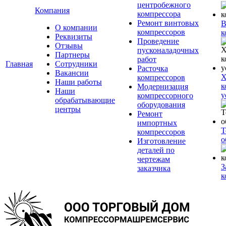
центробежного
Компания
компрессора
Ремонт винтовых
В
О компании
компрессоров
к
Реквизиты
Проведение
Отзывы
пусконаладочных
Партнеры
работ
Главная
Сотрудники
Расточка
Вакансии
Х
компрессоров
Наши работы
к
Модернизация
Наши
у
компрессорного
обрабатывающие
оборудования
центры
Ремонт
импортных
Т
компрессоров
о
Изготовление
деталей по
чертежам
З
заказчика
к