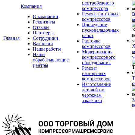
центробежного
Компания
компрессора
Ремонт винтовых
В
О компании
компрессоров
к
Реквизиты
Проведение
Отзывы
пусконаладочных
Партнеры
работ
Главная
Сотрудники
Расточка
Вакансии
Х
компрессоров
Наши работы
к
Модернизация
Наши
у
компрессорного
обрабатывающие
оборудования
центры
Ремонт
импортных
Т
компрессоров
о
Изготовление
деталей по
чертежам
З
заказчика
к