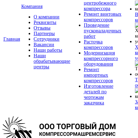
центробежного
Компания
компрессора
Ремонт винтовых
В
О компании
компрессоров
к
Реквизиты
Проведение
Отзывы
пусконаладочных
Партнеры
работ
Главная
Сотрудники
Расточка
Вакансии
Х
компрессоров
Наши работы
к
Модернизация
Наши
у
компрессорного
обрабатывающие
оборудования
центры
Ремонт
импортных
Т
компрессоров
о
Изготовление
деталей по
чертежам
З
заказчика
к