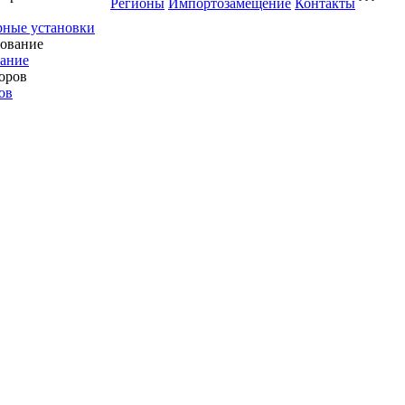
Регионы
Импортозамещение
Контакты
рные установки
вание
ов