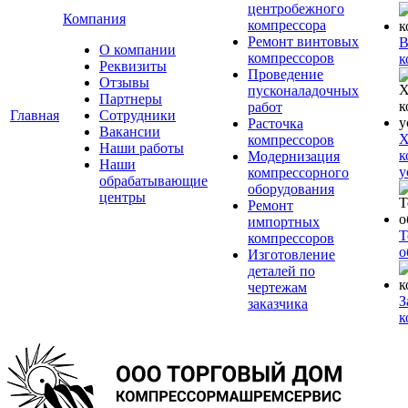
центробежного
Компания
компрессора
Ремонт винтовых
В
О компании
компрессоров
к
Реквизиты
Проведение
Отзывы
пусконаладочных
Партнеры
работ
Главная
Сотрудники
Расточка
Вакансии
Х
компрессоров
Наши работы
к
Модернизация
Наши
у
компрессорного
обрабатывающие
оборудования
центры
Ремонт
импортных
Т
компрессоров
о
Изготовление
деталей по
чертежам
З
заказчика
к