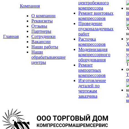
центробежного
Компания
компрессора
Ремонт винтовых
В
О компании
компрессоров
к
Реквизиты
Проведение
Отзывы
пусконаладочных
Партнеры
работ
Главная
Сотрудники
Расточка
Вакансии
Х
компрессоров
Наши работы
к
Модернизация
Наши
у
компрессорного
обрабатывающие
оборудования
центры
Ремонт
импортных
Т
компрессоров
о
Изготовление
деталей по
чертежам
З
заказчика
к