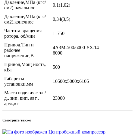
Давление,МПа (кгс/
0,1(1,02)
см2),начальное
Давление,МПа (кгс/
0,34(3,5)
см2),конечное
Частота вращения
11750
ротора, об/мин
Привод,Тип и
4АЗМ-500/6000 УХЛ4
рабочее
6000
напряжение,В
Привод,Мощ-ность,
500
кВт
Габариты
10500х5000х6105
установки,мм
Масса изделия с эл./
д., зип, кип, авт.,
23000
арм.,кг
Смотрите также