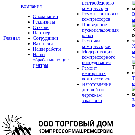
центробежного
Компания
компрессора
Ремонт винтовых
В
О компании
компрессоров
к
Реквизиты
Проведение
Отзывы
пусконаладочных
Партнеры
работ
Главная
Сотрудники
Расточка
Вакансии
Х
компрессоров
Наши работы
к
Модернизация
Наши
у
компрессорного
обрабатывающие
оборудования
центры
Ремонт
импортных
Т
компрессоров
о
Изготовление
деталей по
чертежам
З
заказчика
к