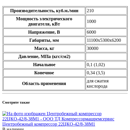
Производительность, куб.м./мин
210
Мощность электрического
1000
двигателя, кВт
Напряжение, В
6000
Габариты, мм
11100х5300х6200
Масса, кг
30000
Давление, МПа (кгс/см2)
Начальное
0,1 (1,02)
Конечное
0,34 (3,5)
для сжатия
Область применения
кислорода
Смотрите также
Центробежный компрессор 22ЦКО-42/8-38М1
В наличии