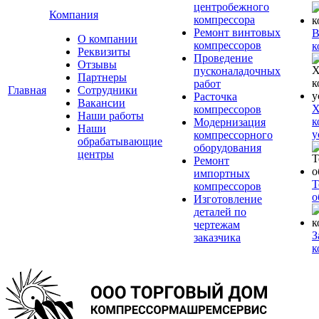
центробежного
Компания
компрессора
Ремонт винтовых
В
О компании
компрессоров
к
Реквизиты
Проведение
Отзывы
пусконаладочных
Партнеры
работ
Главная
Сотрудники
Расточка
Вакансии
Х
компрессоров
Наши работы
к
Модернизация
Наши
у
компрессорного
обрабатывающие
оборудования
центры
Ремонт
импортных
Т
компрессоров
о
Изготовление
деталей по
чертежам
З
заказчика
к