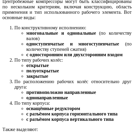
Центробежные компрессоры могут быть классифицированы
по нескольким критериям, включая конструкцию, область
применения и тип использованного рабочего элемента. Вот
основные виды:
По конструктивному исполнению:
многовальные и одновальные
(по количеству
валов)
одноступенчатые и многоступенчатые
(по
количеству ступеней сжатия)
с односторонним или двухсторонним входом
По типу рабочих колёс:
открытые
полуоткрытые
закрытые
По расположению рабочих колёс относительно друг
друга:
противоположно направленные
однонаправленные
По типу корпуса:
оснащённые редуктором
с разъёмом корпуса горизонтального типа
с разъёмом корпуса вертикального типа
Также выделяют: