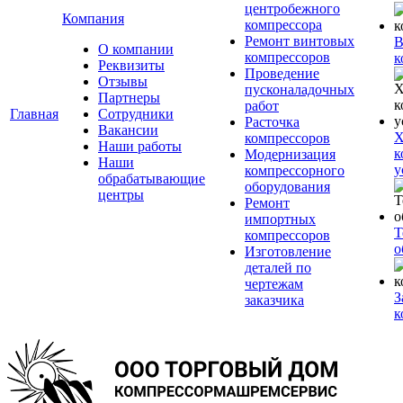
центробежного
Компания
компрессора
Ремонт винтовых
В
О компании
компрессоров
к
Реквизиты
Проведение
Отзывы
пусконаладочных
Партнеры
работ
Главная
Сотрудники
Расточка
Вакансии
Х
компрессоров
Наши работы
к
Модернизация
Наши
у
компрессорного
обрабатывающие
оборудования
центры
Ремонт
импортных
Т
компрессоров
о
Изготовление
деталей по
чертежам
З
заказчика
к