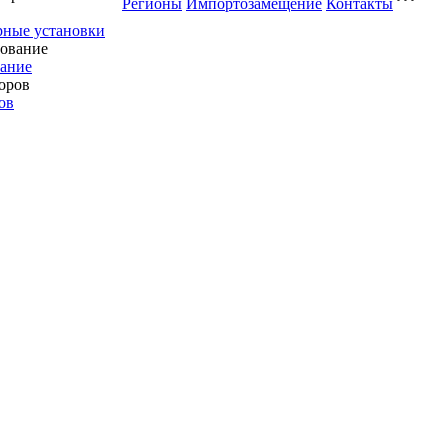
Регионы
Импортозамещение
Контакты
рные установки
вание
ов