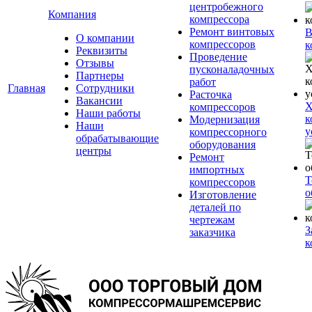
центробежного
Компания
компрессора
Ремонт винтовых
В
О компании
компрессоров
к
Реквизиты
Проведение
Отзывы
пусконаладочных
Партнеры
работ
Главная
Сотрудники
Расточка
Вакансии
Х
компрессоров
Наши работы
к
Модернизация
Наши
у
компрессорного
обрабатывающие
оборудования
центры
Ремонт
импортных
Т
компрессоров
о
Изготовление
деталей по
чертежам
З
заказчика
к