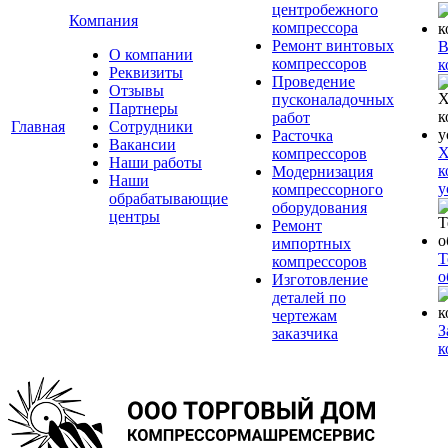
центробежного
Компания
компрессора
Ремонт винтовых
В
О компании
компрессоров
к
Реквизиты
Проведение
Отзывы
пусконаладочных
Партнеры
работ
Главная
Сотрудники
Расточка
Вакансии
Х
компрессоров
Наши работы
к
Модернизация
Наши
у
компрессорного
обрабатывающие
оборудования
центры
Ремонт
импортных
Т
компрессоров
о
Изготовление
деталей по
чертежам
З
заказчика
к