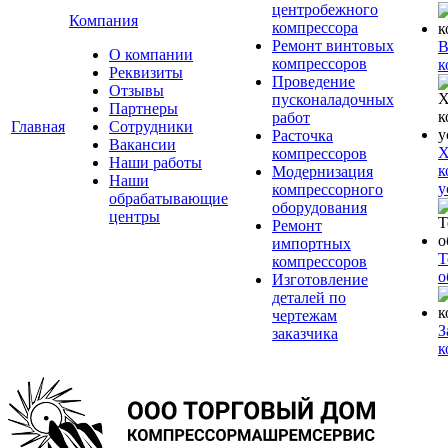
центробежного
Компания
компрессора
Ремонт винтовых
В
О компании
компрессоров
к
Реквизиты
Проведение
Отзывы
пусконаладочных
Партнеры
работ
Главная
Сотрудники
Расточка
Вакансии
Х
компрессоров
Наши работы
к
Модернизация
Наши
у
компрессорного
обрабатывающие
оборудования
центры
Ремонт
импортных
Т
компрессоров
о
Изготовление
деталей по
чертежам
З
заказчика
к