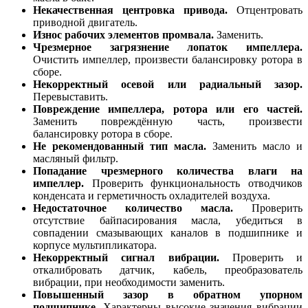
Некачественная центровка привода.
Отцентровать
приводной двигатель.
Износ рабочих элементов промвала.
Заменить.
Чрезмерное загрязнение лопаток импеллера.
Очистить импеллер, произвести балансировку ротора в
сборе.
Некорректный осевой или радиальный зазор.
Перевыставить.
Повреждение импеллера, ротора или его частей.
Заменить повреждённую часть, произвести
балансировку ротора в сборе.
Не рекомендованный тип масла.
Заменить масло и
масляный фильтр.
Попадание чрезмерного количества влаги на
импеллер.
Проверить функциональность отводчиков
конденсата и герметичность охладителей воздуха.
Недостаточное количество масла.
Проверить
отсутствие байпасирования масла, убедиться в
совпадении смазывающих каналов в подшипнике и
корпусе мультипликатора.
Некорректный сигнал вибрации.
Проверить и
откалибровать датчик, кабель, преобразователь
вибрации, при необходимости заменить.
Повышенный зазор в обратном упорном
подшипнике.
Характерны высокие значения вибрации