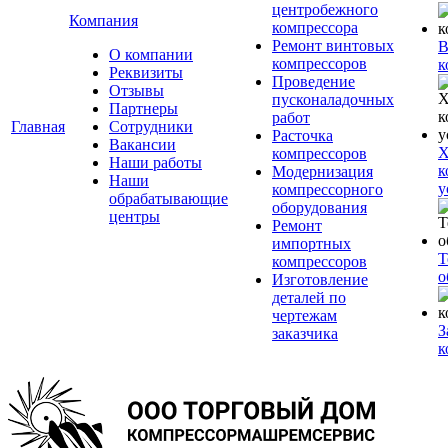
центробежного
Компания
компрессора
Ремонт винтовых
В
О компании
компрессоров
к
Реквизиты
Проведение
Отзывы
пусконаладочных
Партнеры
работ
Главная
Сотрудники
Расточка
Вакансии
Х
компрессоров
Наши работы
к
Модернизация
Наши
у
компрессорного
обрабатывающие
оборудования
центры
Ремонт
импортных
Т
компрессоров
о
Изготовление
деталей по
чертежам
З
заказчика
к