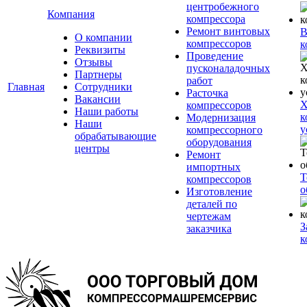
центробежного
Компания
компрессора
Ремонт винтовых
В
О компании
компрессоров
к
Реквизиты
Проведение
Отзывы
пусконаладочных
Партнеры
работ
Главная
Сотрудники
Расточка
Вакансии
Х
компрессоров
Наши работы
к
Модернизация
Наши
у
компрессорного
обрабатывающие
оборудования
центры
Ремонт
импортных
Т
компрессоров
о
Изготовление
деталей по
чертежам
З
заказчика
к