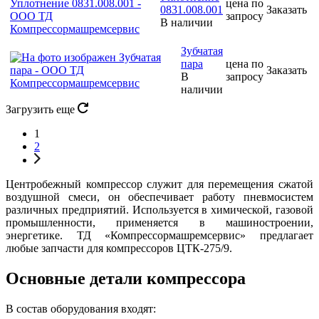
цена по
0831.008.001
Заказать
запросу
В наличии
Зубчатая
пара
цена по
Заказать
В
запросу
наличии
Загрузить еще
1
2
Центробежный компрессор служит для перемещения сжатой
воздушной смеси, он обеспечивает работу пневмосистем
различных предприятий. Используется в химической, газовой
промышленности, применяется в машиностроении,
энергетике. ТД «Компрессормашремсервис» предлагает
любые запчасти для компрессоров ЦТК-275/9.
Основные детали компрессора
В состав оборудования входят: