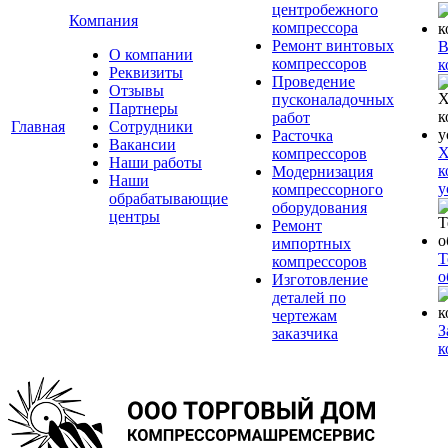
центробежного
Компания
компрессора
Ремонт винтовых
В
О компании
компрессоров
к
Реквизиты
Проведение
Отзывы
пусконаладочных
Партнеры
работ
Главная
Сотрудники
Расточка
Вакансии
Х
компрессоров
Наши работы
к
Модернизация
Наши
у
компрессорного
обрабатывающие
оборудования
центры
Ремонт
импортных
Т
компрессоров
о
Изготовление
деталей по
чертежам
З
заказчика
к